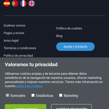
Quiénes somos
Política de cookies
Pagos y envíos
Blog
Aviso legal
Ayuda y Contacto
Términos y condiciones
Política de privacidad
Valoramos tu privacidad
¡Síguenos!
PEDIDOS Y CONSULTAS
+34 910 600 459
Utilizamos cookies propias y de terceros para obtener datos
+34 622 219 640
estadísticos de la navegación de nuestros usuarios, ofrecer marketing
personalizado y mejorar nuestros servicios. Tienes más información en
nuestra
política de cookies.
HORARIO DE VERANO
Lunes a viernes: 10:00 - 14:00
Esenciales
Estadísticas
Marketing
Copyright © 2026 - electrouno.es, propiedad de NoxSmart Trade, SLU - CIF: