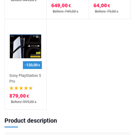
Before: 549,00
€
649,00
64,00
€
€
Before: 749,00
Before: 79,00
€
€
-120,00
€
Sony PlayStation 5
Pro
879,00
€
Before: 999,00
€
Product description