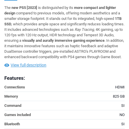
The
new PS5 [2023]
is distinguished by its
more compact and lighter
design
compared to previous models, offering modern aesthetics and a
smaller storage footprint. It stands out for its integrated, high-speed
1TB
SSD
, which provides ample space and significantly reduces loading times.
It includes advanced technologies such as
Ray Tracing
, 4K gaming, up to
120 fps with 120 Hz output, HDR technology and Tempest 3D Audio,
ensuring a
visually and aurally immersive gaming experience
. In addition,
it maintains innovative features such as haptic feedback and adaptive
DualSense controller triggers, pre-installed ASTRO's PLAYROOM and
enhanced backward compatibility with PS4 games through Game Boost.
View full description
Features:
Connections
HDMI
Memory
825 GB
Command
SI
Games included
NO
Bluetooth
SI