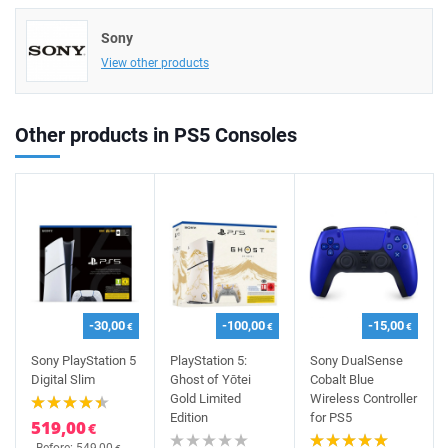
Sony
View other products
Other products in PS5 Consoles
-30,00
-100,00
-15,00
€
€
€
Sony PlayStation 5
PlayStation 5:
Sony DualSense
Digital Slim
Ghost of Yōtei
Cobalt Blue
Gold Limited
Wireless Controller
Edition
for PS5
519,00
€