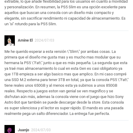
extraíble, lo que añade flexibilidad para los usuarios en cuanto a movilidad
y personalización. En resumen, la PS5 Slim es una opción excelente para
aquellos que buscan una consola con un diseño más compacto y
elegante, sin sacrificar rendimiento ni capacidad de almacenamiento. Es
un ‘sí’ rotundo para la PS5 Slim.
Amine El
2024/07/03
Me he querido esperar a esta versión \"Slim\" por ambas cosas. La
primera que el diseño me gusta mas y es mucho mas modular que su
hermana la PS5 \"Fat\" junto a que es más pequeña. La segunda que esta
ya traé mas almacenamiento lo cual en esta Gen es casi obligatorio ya
que 1TB empieza a ser algo basico mas que amplico. En mi caso compré
una SSD M.2 externa para tener 3TB en total, ya que la consola PS5 \"Fat\"
tiene reales unos 650GB y al menos esta ya subimos a unos 850GB
reales. Respecto a juegos eston van genial se ven magnífico y se
disfrutan aún más, ademas la consola viene con el juego que hizo Sony
Astro Bot que también se puede descargar desde la store. Esta consola
es super silenciosa y el lector es super rápido. El mando es una pasada
realmente pega un salto diferenciador. La entrega fue perfecta.
Juanjo
2024/07/03