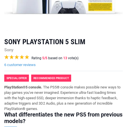
SONY PLAYSTATION 5 SLIM
Sony
Rating
5
/5
based on
13
vote(s)
6 customer reviews
SPECIAL OFFER
RECOMMENDED PRODUCT
PlayStation®5 console.
The PS5® console makes possible new ways to
play games you've never imagined. Experience ultra-fast loading times
with the high-speed SSD, deeper immersion thanks to haptic feedback,
adaptive triggers and 3D2 Audio, plus a new generation of incredible
PlayStation® games.
What differentiates the new PS5 from previous
models?