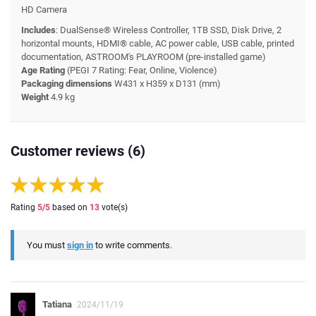
HD Camera
Includes
: DualSense® Wireless Controller, 1TB SSD, Disk Drive, 2
horizontal mounts, HDMI® cable, AC power cable, USB cable, printed
documentation, ASTROOM's PLAYROOM (pre-installed game)
Age Rating
(PEGI 7 Rating: Fear, Online, Violence)
Packaging dimensions
W431 x H359 x D131 (mm)
Weight
4.9 kg
Customer reviews (6)
Rating
5
/5
based on
13
vote(s)
You must
sign in
to write comments.
Tatiana
2024/11/19