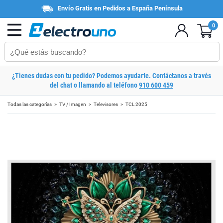
Envío Gratis en Pedidos a España Península
0
¿Tienes dudas con tu pedido? Podemos ayudarte. Contáctanos a través
del chat o llamando al teléfono
910 600 459
Todas las categorías
TV / Imagen
Televisores
TCL 2025