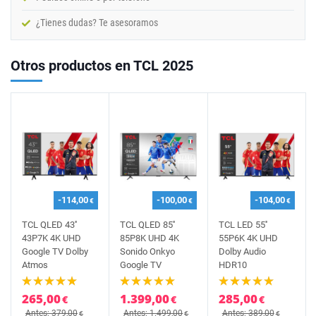
¿Tienes dudas? Te asesoramos
Otros productos en TCL 2025
-114,00
-100,00
-104,00
€
€
€
TCL QLED 43''
TCL QLED 85''
TCL LED 55''
43P7K 4K UHD
85P8K UHD 4K
55P6K 4K UHD
Google TV Dolby
Sonido Onkyo
Dolby Audio
Atmos
Google TV
HDR10
265,00
1.399,00
285,00
€
€
€
Antes: 379,00
Antes: 1.499,00
Antes: 389,00
€
€
€