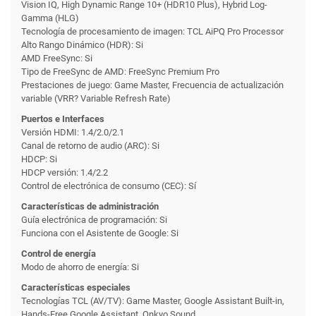
Vision IQ, High Dynamic Range 10+ (HDR10 Plus), Hybrid Log-
Gamma (HLG)
Tecnología de procesamiento de imagen: TCL AiPQ Pro Processor
Alto Rango Dinámico (HDR): Si
AMD FreeSync: Si
Tipo de FreeSync de AMD: FreeSync Premium Pro
Prestaciones de juego: Game Master, Frecuencia de actualización
variable (VRR? Variable Refresh Rate)
Puertos e Interfaces
Versión HDMI: 1.4/2.0/2.1
Canal de retorno de audio (ARC): Si
HDCP: Si
HDCP versión: 1.4/2.2
Control de electrónica de consumo (CEC): Sí
Características de administración
Guía electrónica de programación: Si
Funciona con el Asistente de Google: Si
Control de energía
Modo de ahorro de energía: Si
Características especiales
Tecnologías TCL (AV/TV): Game Master, Google Assistant Built-in,
Hands-Free Google Assistant, Onkyo Sound