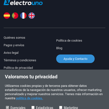
Quiénes somos
Política de cookies
Pagos y envíos
Blog
Aviso legal
Ayuda y Contacto
Términos y condiciones
Política de privacidad
Valoramos tu privacidad
¡Síguenos!
PEDIDOS Y CONSULTAS
+34 910 600 459
Utilizamos cookies propias y de terceros para obtener datos
+34 622 219 640
estadísticos de la navegación de nuestros usuarios, ofrecer marketing
personalizado y mejorar nuestros servicios. Tienes más información en
nuestra
política de cookies.
HORARIO DE VERANO
Lunes a viernes: 10:00 - 14:00
Esenciales
Estadísticas
Marketing