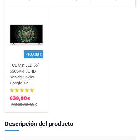
-100,00
€
TCL MiniLED 65''
65C6K 4K UHD
Sonido Onkyo
Google TV
639,00
€
Antes: 739,00
€
Descripción del producto