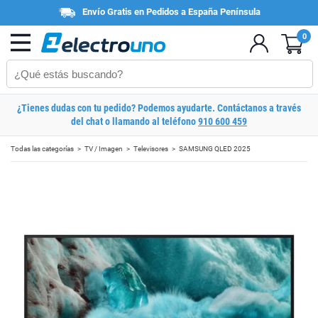
Envío Gratis en Pedidos a España Península
0
¿Tienes dudas con tu pedido? Podemos ayudarte. Contáctanos a través
del chat o llamando al teléfono
910 600 459
Todas las categorías
TV / Imagen
Televisores
SAMSUNG QLED 2025