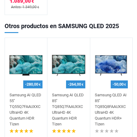
1.089,00
€
Antes: 1.349,00
€
Otros productos en SAMSUNG QLED 2025
-280,00
-264,00
-50,00
€
€
€
Samsung AI QLED
Samsung AI QLED
Samsung QLED AI
55''
85''
85''
TQ55Q7FAAUXXC
TQ85Q7FAAUXXC
TQ85Q8FAAUXXC
UltraHD 4K
UltraHD 4K
UltraHD 4K
Quantum HDR
Quantum HDR
Quantum HDR+
Tizen
Tizen
Tizen