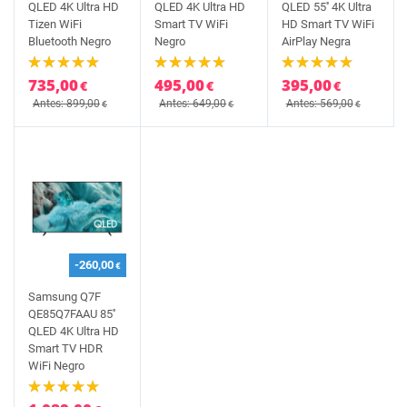
QLED 4K Ultra HD
QLED 4K Ultra HD
QLED 55'' 4K Ultra
Tizen WiFi
Smart TV WiFi
HD Smart TV WiFi
Bluetooth Negro
Negro
AirPlay Negra
735,00
495,00
395,00
€
€
€
Antes: 899,00
Antes: 649,00
Antes: 569,00
€
€
€
-260,00
€
Samsung Q7F
QE85Q7FAAU 85''
QLED 4K Ultra HD
Smart TV HDR
WiFi Negro