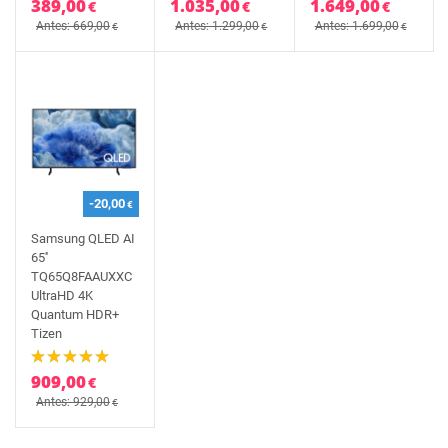
389,00
1.035,00
1.649,00
€
€
€
Antes: 669,00
Antes: 1.299,00
Antes: 1.699,00
€
€
€
-20,00
€
Samsung QLED AI
65''
TQ65Q8FAAUXXC
UltraHD 4K
Quantum HDR+
Tizen
909,00
€
Antes: 929,00
€