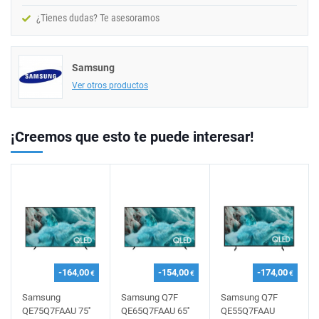
¿Tienes dudas? Te asesoramos
Samsung
Ver otros productos
¡Creemos que esto te puede interesar!
-164,00
-154,00
-174,00
€
€
€
Samsung
Samsung Q7F
Samsung Q7F
QE75Q7FAAU 75''
QE65Q7FAAU 65''
QE55Q7FAAU