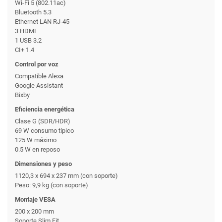
Wi-Fi 5 (802.11ac)
Bluetooth 5.3
Ethernet LAN RJ-45
3 HDMI
1 USB 3.2
CI+ 1.4
Control por voz
Compatible Alexa
Google Assistant
Bixby
Eficiencia energética
Clase G (SDR/HDR)
69 W consumo típico
125 W máximo
0.5 W en reposo
Dimensiones y peso
1120,3 x 694 x 237 mm (con soporte)
Peso: 9,9 kg (con soporte)
Montaje VESA
200 x 200 mm
Soporte Slim Fit