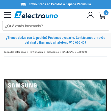
Envío Gratis en Pedidos a España Península
0
¿Tienes dudas con tu pedido? Podemos ayudarte. Contáctanos a través
del chat o llamando al teléfono
910 600 459
Todas las categorías
TV / Imagen
Televisores
SAMSUNG QLED 2025