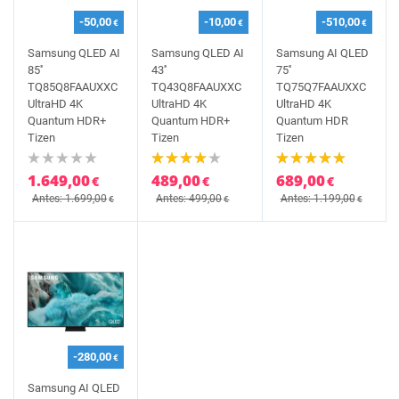
-50,00
-10,00
-510,00
€
€
€
Samsung QLED AI
Samsung QLED AI
Samsung AI QLED
85''
43''
75''
TQ85Q8FAAUXXC
TQ43Q8FAAUXXC
TQ75Q7FAAUXXC
UltraHD 4K
UltraHD 4K
UltraHD 4K
Quantum HDR+
Quantum HDR+
Quantum HDR
Tizen
Tizen
Tizen
1.649,00
489,00
689,00
€
€
€
Antes: 1.699,00
Antes: 499,00
Antes: 1.199,00
€
€
€
-280,00
€
Samsung AI QLED