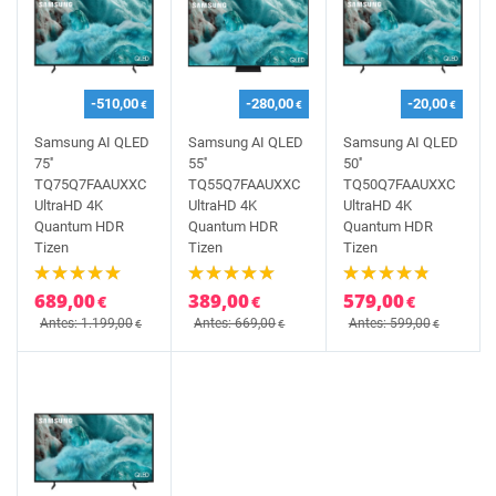
-510,00
-280,00
-20,00
€
€
€
Samsung AI QLED
Samsung AI QLED
Samsung AI QLED
75''
55''
50''
TQ75Q7FAAUXXC
TQ55Q7FAAUXXC
TQ50Q7FAAUXXC
UltraHD 4K
UltraHD 4K
UltraHD 4K
Quantum HDR
Quantum HDR
Quantum HDR
Tizen
Tizen
Tizen
689,00
389,00
579,00
€
€
€
Antes: 1.199,00
Antes: 669,00
Antes: 599,00
€
€
€