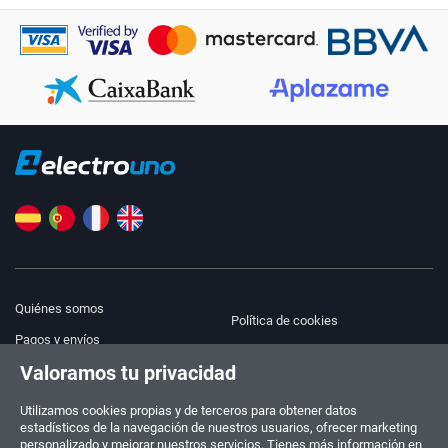
Quiénes somos
Política de cookies
Pagos y envíos
Blog
Valoramos tu privacidad
Aviso legal
Ayuda y Contacto
Términos y condiciones
Utilizamos cookies propias y de terceros para obtener datos
estadísticos de la navegación de nuestros usuarios, ofrecer marketing
Política de privacidad
personalizado y mejorar nuestros servicios. Tienes más información en