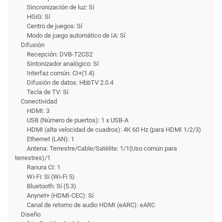
Sincronización de luz: Sí
HGiG: Sí
Centro de juegos: Sí
Modo de juego automático de IA: Sí
Difusión
Recepción: DVB-T2CS2
Sintonizador analógico: Sí
Interfaz común: CI+(1.4)
Difusión de datos: HbbTV 2.0.4
Tecla de TV: Sí
Conectividad
HDMI: 3
USB (Número de puertos): 1 x USB-A
HDMI (alta velocidad de cuadros): 4K 60 Hz (para HDMI 1/2/3)
Ethernet (LAN): 1
Antena: Terrestre/Cable/Satélite: 1/1(Uso común para
terrestres)/1
Ranura CI: 1
Wi-Fi: Sí (Wi-Fi 5)
Bluetooth: Sí (5.3)
Anynet+ (HDMI-CEC): Sí
Canal de retorno de audio HDMI (eARC): eARC
Diseño