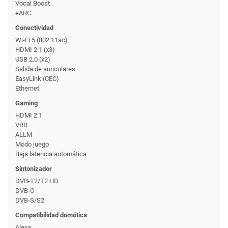
Vocal Boost
eARC
Conectividad
Wi-Fi 5 (802.11ac)
HDMI 2.1 (x3)
USB 2.0 (x2)
Salida de auriculares
EasyLink (CEC)
Ethernet
Gaming
HDMI 2.1
VRR
ALLM
Modo juego
Baja latencia automática
Sintonizador
DVB-T2/T2 HD
DVB-C
DVB-S/S2
Compatibilidad domótica
Alexa