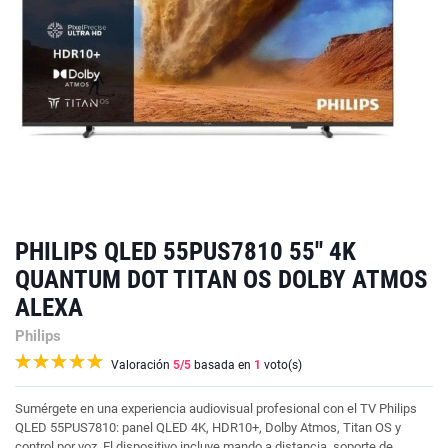
PHILIPS QLED 55PUS7810 55'' 4K
QUANTUM DOT TITAN OS DOLBY ATMOS
ALEXA
Philips
Valoración
5
/5
basada en
1
voto(s)
Sumérgete en una experiencia audiovisual profesional con el TV Philips
QLED 55PUS7810: panel QLED 4K, HDR10+, Dolby Atmos, Titan OS y
control por voz. El dispositivo incluye mando a distancia, soporte de