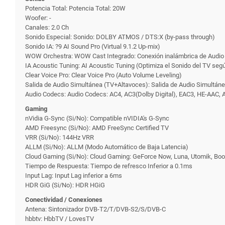
Potencia Total: Potencia Total: 20W
Woofer: -
Canales: 2.0 Ch
Sonido Especial: Sonido: DOLBY ATMOS / DTS:X (by-pass through)
Sonido IA: ?9 AI Sound Pro (Virtual 9.1.2 Up-mix)
WOW Orchestra: WOW Cast Integrado: Conexión inalámbrica de Audio d
IA Acoustic Tuning: AI Acoustic Tuning (Optimiza el Sonido del TV segú
Clear Voice Pro: Clear Voice Pro (Auto Volume Leveling)
Salida de Audio Simultánea (TV+Altavoces): Salida de Audio Simultán
Audio Codecs: Audio Codecs: AC4, AC3(Dolby Digital), EAC3, HE-AAC,
Gaming
nVidia G-Sync (Si/No): Compatible nVIDIA's G-Sync
AMD Freesync (Si/No): AMD FreeSync Certified TV
VRR (Si/No): 144Hz VRR
ALLM (Si/No): ALLM (Modo Automático de Baja Latencia)
Cloud Gaming (Si/No): Cloud Gaming: GeForce Now, Luna, Utomik, Boos
Tiempo de Respuesta: Tiempo de refresco Inferior a 0.1ms
Input Lag: Input Lag inferior a 6ms
HDR GiG (Si/No): HDR HGiG
Conectividad / Conexiones
Antena: Sintonizador DVB-T2/T/DVB-S2/S/DVB-C
hbbtv: HbbTV / LovesTV