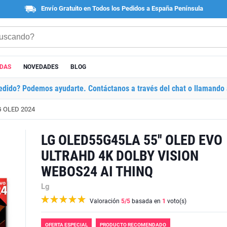
Envío Gratuito en Todos los Pedidos a España Península
ADAS
NOVEDADES
BLOG
edido? Podemos ayudarte. Contáctanos a través del chat o llamando 
G OLED 2024
LG OLED55G45LA 55'' OLED EVO
ULTRAHD 4K DOLBY VISION
WEBOS24 AI THINQ
Lg
Valoración
5
/5
basada en
1
voto(s)
OFERTA ESPECIAL
PRODUCTO RECOMENDADO