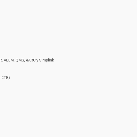
RR, ALLM, QMS, eARC y Simplink
B-2TB)