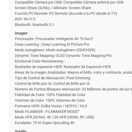
Compatible Cámara por USB: Compatible Cámara externa por USB
Screen Share (Si/No) / Allshare: Screen Share
Función PC Remote: PC Remote (Accede a tu PC desde el TV)
WiFi: Wi-Fi 5
Bluetooth: bluetooth 5.1
Imagen
Procesador: Procesador Inteligente 4K ?9 Gen7
Deep Learning : Deep Learning AI Picture Pro
Modo Autogénero: Modo Autogénero (SDR/HDR)
Dynamic Tone Mapping: OLED Dynamic Tone Mapping Pro
Emotional Color Remastering: -
Realzador de expresión HDR: Realzador de Expresión HDR
Áreas de la imagen Analizadas: Mejora el brillo, color y contraste, a
Tipo de Control de Atenuación: Pixel Dimming
Control de Brillo por IA: Control de Brillo por IA
Número de Puntos/Bloques atenuación: 33 Millones de puntos de luz 
Fidelidad de Color: 100% Fidelidad de Color
Volumen de Color: 100% Volumen de Color
Formatos HDR: Dolby Vision / HDR10 / HLG
Modo FILMAKER : FILMMAKER MODE™
Modo HFR (Si/No): 4K 120 HFR (HDMI, RF, USB)
Escalador: ?9 AI Super Upscaling 4K
Sonido