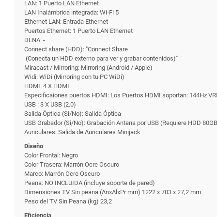
LAN: 1 Puerto LAN Ethernet
LAN Inalámbrica integrada: Wi-Fi 5
Ethernet LAN: Entrada Ethernet
Puertos Ethernet: 1 Puerto LAN Ethernet
DLNA: -
Connect share (HDD): "Connect Share
(Conecta un HDD externo para ver y grabar contenidos)"
Miracast / Mirroring: Mirroring (Android / Apple)
Widi: WiDi (Mirroring con tu PC WiDi)
HDMI: 4 X HDMI
Especificaiones puertos HDMI: Los Puertos HDMI soportan: 144Hz V
USB : 3 X USB (2.0)
Salida Óptica (Si/No): Salida Óptica
USB Grabador (Si/No): Grabación Antena por USB (Requiere HDD 80G
Auriculares: Salida de Auriculares Minijack
Diseño
Color Frontal: Negro
Color Trasera: Marrón Ocre Oscuro
Marco: Marrón Ocre Oscuro
Peana: NO INCLUIDA (incluye soporte de pared)
Dimensiones TV Sin peana (AnxAlxPr mm) 1222 x 703 x 27,2 mm
Peso del TV Sin Peana (kg) 23,2
Eficiencia