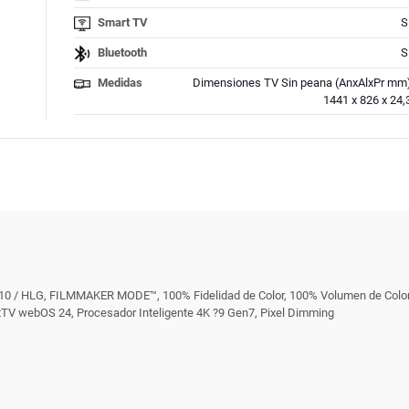
Smart TV
S
Bluetooth
S
Medidas
Dimensiones TV Sin peana (AnxAlxPr mm
1441 x 826 x 24,
0 / HLG, FILMMAKER MODE™, 100% Fidelidad de Color, 100% Volumen de Color, 
rtTV webOS 24, Procesador Inteligente 4K ?9 Gen7, Pixel Dimming