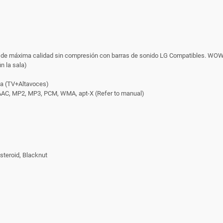
e máxima calidad sin compresión con barras de sonido LG Compatibles. WOW O
n la sala)
ea (TV+Altavoces)
 AAC, MP2, MP3, PCM, WMA, apt-X (Refer to manual)
teroid, Blacknut