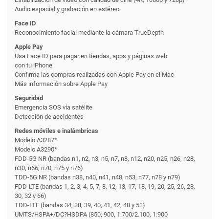
Audio espacial y grabación en estéreo
Face ID
Reconoci­miento facial mediante la cámara TrueDepth
Apple Pay
Usa Face ID para pagar en tiendas, apps y páginas web
con tu iPhone
Confirma las compras realizadas con Apple Pay en el Mac
Más información sobre Apple Pay
Seguridad
Emergencia SOS vía satélite
Detección de accidentes
Redes móviles e inalámbricas
Modelo A3287*
Modelo A3290*
FDD-5G NR (bandas n1, n2, n3, n5, n7, n8, n12, n20, n25, n26, n28,
n30, n66, n70, n75 y n76)
TDD-5G NR (bandas n38, n40, n41, n48, n53, n77, n78 y n79)
FDD-LTE (bandas 1, 2, 3, 4, 5, 7, 8, 12, 13, 17, 18, 19, 20, 25, 26, 28,
30, 32 y 66)
TDD-LTE (bandas 34, 38, 39, 40, 41, 42, 48 y 53)
UMTS/HSPA+/DC?HSDPA (850, 900, 1.700/2.100, 1.900