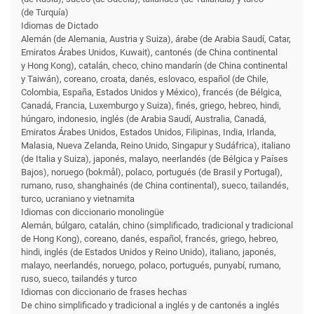
(de Turquía)
Idiomas de Dictado
Alemán (de Alemania, Austria y Suiza), árabe (de Arabia Saudí, Catar,
Emiratos Árabes Unidos, Kuwait), cantonés (de China continental
y Hong Kong), catalán, checo, chino mandarín (de China continental
y Taiwán), coreano, croata, danés, eslovaco, español (de Chile,
Colombia, España, Estados Unidos y México), francés (de Bélgica,
Canadá, Francia, Luxemburgo y Suiza), finés, griego, hebreo, hindi,
húngaro, indonesio, inglés (de Arabia Saudí, Australia, Canadá,
Emiratos Árabes Unidos, Estados Unidos, Filipinas, India, Irlanda,
Malasia, Nueva Zelanda, Reino Unido, Singapur y Sudáfrica), italiano
(de Italia y Suiza), japonés, malayo, neerlandés (de Bélgica y Países
Bajos), noruego (bokmål), polaco, portugués (de Brasil y Portugal),
rumano, ruso, shanghainés (de China continental), sueco, tailandés,
turco, ucraniano y vietnamita
Idiomas con diccionario monolingüe
Alemán, búlgaro, catalán, chino (simplificado, tradicional y tradicional
de Hong Kong), coreano, danés, español, francés, griego, hebreo,
hindi, inglés (de Estados Unidos y Reino Unido), italiano, japonés,
malayo, neerlandés, noruego, polaco, portugués, punyabí, rumano,
ruso, sueco, tailandés y turco
Idiomas con diccionario de frases hechas
De chino simplificado y tradicional a inglés y de cantonés a inglés