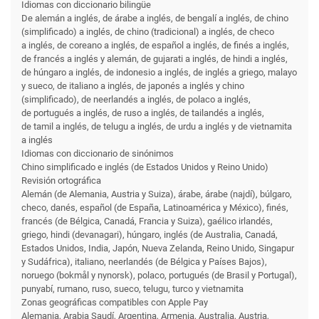
Idiomas con diccionario bilingüe
De alemán a inglés, de árabe a inglés, de bengalí a inglés, de chino
(simplificado) a inglés, de chino (tradicional) a inglés, de checo
a inglés, de coreano a inglés, de español a inglés, de finés a inglés,
de francés a inglés y alemán, de gujarati a inglés, de hindi a inglés,
de húngaro a inglés, de indonesio a inglés, de inglés a griego, malayo
y sueco, de italiano a inglés, de japonés a inglés y chino
(simplificado), de neerlandés a inglés, de polaco a inglés,
de portugués a inglés, de ruso a inglés, de tailandés a inglés,
de tamil a inglés, de telugu a inglés, de urdu a inglés y de vietnamita
a inglés
Idiomas con diccionario de sinónimos
Chino simplificado e inglés (de Estados Unidos y Reino Unido)
Revisión ortográfica
Alemán (de Alemania, Austria y Suiza), árabe, árabe (najdí), búlgaro,
checo, danés, español (de España, Latinoamérica y México), finés,
francés (de Bélgica, Canadá, Francia y Suiza), gaélico irlandés,
griego, hindi (devanagari), húngaro, inglés (de Australia, Canadá,
Estados Unidos, India, Japón, Nueva Zelanda, Reino Unido, Singapur
y Sudáfrica), italiano, neerlandés (de Bélgica y Países Bajos),
noruego (bokmål y nynorsk), polaco, portugués (de Brasil y Portugal),
punyabí, rumano, ruso, sueco, telugu, turco y vietnamita
Zonas geográficas compatibles con Apple Pay
Alemania, Arabia Saudí, Argentina, Armenia, Australia, Austria,