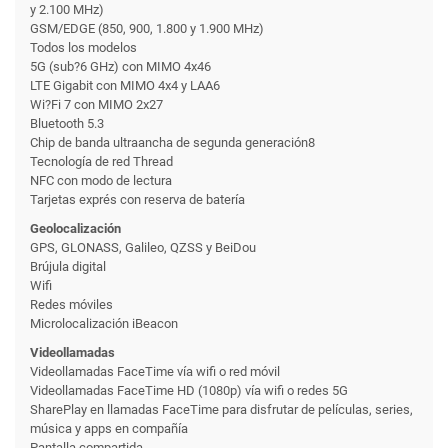
y 2.100 MHz)
GSM/EDGE (850, 900, 1.800 y 1.900 MHz)
Todos los modelos
5G (sub?6 GHz) con MIMO 4x46
LTE Gigabit con MIMO 4x4 y LAA6
Wi?Fi 7 con MIMO 2x27
Bluetooth 5.3
Chip de banda ultraancha de segunda generación8
Tecnología de red Thread
NFC con modo de lectura
Tarjetas exprés con reserva de batería
Geolocalización
GPS, GLONASS, Galileo, QZSS y BeiDou
Brújula digital
Wifi
Redes móviles
Microlocalización iBeacon
Videollamadas
Videollamadas FaceTime vía wifi o red móvil
Videollamadas FaceTime HD (1080p) vía wifi o redes 5G
SharePlay en llamadas FaceTime para disfrutar de películas, series,
música y apps en compañía
Pantalla compartida