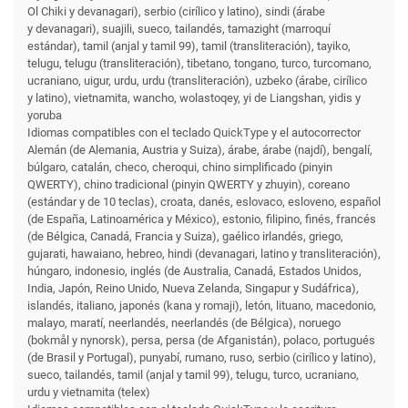
Ol Chiki y devanagari), serbio (cirílico y latino), sindi (árabe
y devanagari), suajili, sueco, tailandés, tamazight (marroquí
estándar), tamil (anjal y tamil 99), tamil (transliteración), tayiko,
telugu, telugu (transliteración), tibetano, tongano, turco, turcomano,
ucraniano, uigur, urdu, urdu (transliteración), uzbeko (árabe, cirílico
y latino), vietnamita, wancho, wolastoqey, yi de Liangshan, yidis y
yoruba
Idiomas compatibles con el teclado QuickType y el autocorrector
Alemán (de Alemania, Austria y Suiza), árabe, árabe (najdí), bengalí,
búlgaro, catalán, checo, cheroqui, chino simplificado (pinyin
QWERTY), chino tradicional (pinyin QWERTY y zhuyin), coreano
(estándar y de 10 teclas), croata, danés, eslovaco, esloveno, español
(de España, Latinoamérica y México), estonio, filipino, finés, francés
(de Bélgica, Canadá, Francia y Suiza), gaélico irlandés, griego,
gujarati, hawaiano, hebreo, hindi (devanagari, latino y transliteración),
húngaro, indonesio, inglés (de Australia, Canadá, Estados Unidos,
India, Japón, Reino Unido, Nueva Zelanda, Singapur y Sudáfrica),
islandés, italiano, japonés (kana y romaji), letón, lituano, macedonio,
malayo, maratí, neerlandés, neerlandés (de Bélgica), noruego
(bokmål y nynorsk), persa, persa (de Afganistán), polaco, portugués
(de Brasil y Portugal), punyabí, rumano, ruso, serbio (cirílico y latino),
sueco, tailandés, tamil (anjal y tamil 99), telugu, turco, ucraniano,
urdu y vietnamita (telex)