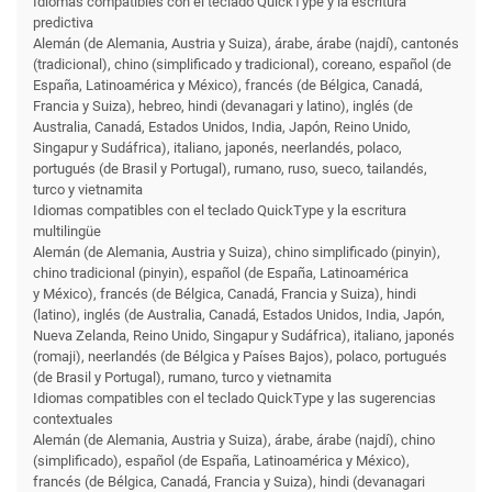
Idiomas compatibles con el teclado QuickType y la escritura
predictiva
Alemán (de Alemania, Austria y Suiza), árabe, árabe (najdí), cantonés
(tradicional), chino (simplificado y tradicional), coreano, español (de
España, Latinoamérica y México), francés (de Bélgica, Canadá,
Francia y Suiza), hebreo, hindi (devanagari y latino), inglés (de
Australia, Canadá, Estados Unidos, India, Japón, Reino Unido,
Singapur y Sudáfrica), italiano, japonés, neerlandés, polaco,
portugués (de Brasil y Portugal), rumano, ruso, sueco, tailandés,
turco y vietnamita
Idiomas compatibles con el teclado QuickType y la escritura
multilingüe
Alemán (de Alemania, Austria y Suiza), chino simplificado (pinyin),
chino tradicional (pinyin), español (de España, Latinoamérica
y México), francés (de Bélgica, Canadá, Francia y Suiza), hindi
(latino), inglés (de Australia, Canadá, Estados Unidos, India, Japón,
Nueva Zelanda, Reino Unido, Singapur y Sudáfrica), italiano, japonés
(romaji), neerlandés (de Bélgica y Países Bajos), polaco, portugués
(de Brasil y Portugal), rumano, turco y vietnamita
Idiomas compatibles con el teclado QuickType y las sugerencias
contextuales
Alemán (de Alemania, Austria y Suiza), árabe, árabe (najdí), chino
(simplificado), español (de España, Latinoamérica y México),
francés (de Bélgica, Canadá, Francia y Suiza), hindi (devanagari