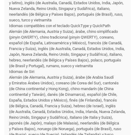
y latino), inglés (de Australia, Canadá, Estados Unidos, India, Japón,
Nueva Zelanda, Reino Unido, Singapur y Sudáfrica), italiano,
neerlandés (de Bélgica y Países Bajos), portugués (de Brasil), ruso,
sueco, turco y vietnamita
Idiomas compatibles con el teclado QuickType y QuickPath
Alemán (de Alemania, Austria y Suiza), árabe, chino simplificado
(pinyin QWERTY), chino tradicional (pinyin QWERTY), coreano,
español (de España, Latinoamérica y México), francés (de Canadá,
Francia y Suiza), inglés (de Australia, Canadá, Estados Unidos, India,
Japón, Nueva Zelanda, Reino Unido, Singapur y Sudáfrica), italiano,
hebreo, neerlandés (de Bélgica y Países Bajos), polaco, portugués
(de Brasil y Portugal), rumano, sueco y vietnamita
Idiomas de Siri
Alemán (de Alemania, Austria y Suiza), árabe (de Arabia Saudí
y Emiratos Árabes Unidos), coreano (de Corea del Sur), cantonés
(de China continental y Hong Kong), chino mandarín (de China
continental y Taiwán), danés (de Dinamarca), español (de Chile,
España, Estados Unidos y México), finés (de Finlandia), francés
(de Bélgica, Canadá, Francia y Suiza), hebreo (de Israel), inglés
(de Australia, Canadá, Estados Unidos, India, Irlanda, Nueva Zelanda,
Reino Unido, Singapur y Sudáfrica), italiano (de Italia y Suiza),
japonés (de Japón), malayo (de Malasia), neerlandés (de Bélgica
y Países Bajos), noruego (de Noruega), portugués (de Brasil), ruso
(de Rusia), sueco (de Suecia), tailandés (de Tailandia) y turco