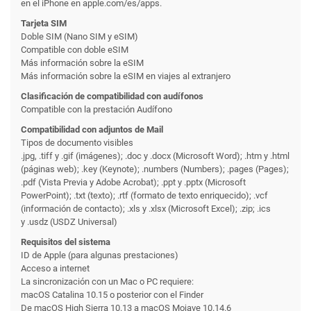
en el iPhone en apple.com/es/apps.
Tarjeta SIM
Doble SIM (Nano SIM y eSIM)
Compatible con doble eSIM
Más información sobre la eSIM
Más información sobre la eSIM en viajes al extranjero
Clasificación de compati­bilidad con audífonos
Compatible con la prestación Audífono
Compati­bilidad con adjuntos de Mail
Tipos de documento visibles
.jpg, .tiff y .gif (imágenes); .doc y .docx (Microsoft Word); .htm y .html
(páginas web); .key (Keynote); .numbers (Numbers); .pages (Pages);
.pdf (Vista Previa y Adobe Acrobat); .ppt y .pptx (Microsoft
PowerPoint); .txt (texto); .rtf (formato de texto enriquecido); .vcf
(información de contacto); .xls y .xlsx (Microsoft Excel); .zip; .ics
y .usdz (USDZ Universal)
Requisitos del sistema
ID de Apple (para algunas prestaciones)
Acceso a internet
La sincronización con un Mac o PC requiere:
macOS Catalina 10.15 o posterior con el Finder
De macOS High Sierra 10.13 a macOS Mojave 10.14.6