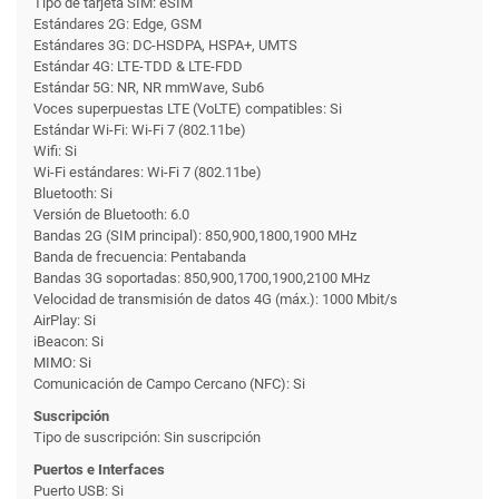
Tipo de tarjeta SIM: eSIM
Estándares 2G: Edge, GSM
Estándares 3G: DC-HSDPA, HSPA+, UMTS
Estándar 4G: LTE-TDD & LTE-FDD
Estándar 5G: NR, NR mmWave, Sub6
Voces superpuestas LTE (VoLTE) compatibles: Si
Estándar Wi-Fi: Wi-Fi 7 (802.11be)
Wifi: Si
Wi-Fi estándares: Wi-Fi 7 (802.11be)
Bluetooth: Si
Versión de Bluetooth: 6.0
Bandas 2G (SIM principal): 850,900,1800,1900 MHz
Banda de frecuencia: Pentabanda
Bandas 3G soportadas: 850,900,1700,1900,2100 MHz
Velocidad de transmisión de datos 4G (máx.): 1000 Mbit/s
AirPlay: Si
iBeacon: Si
MIMO: Si
Comunicación de Campo Cercano (NFC): Si
Suscripción
Tipo de suscripción: Sin suscripción
Puertos e Interfaces
Puerto USB: Si