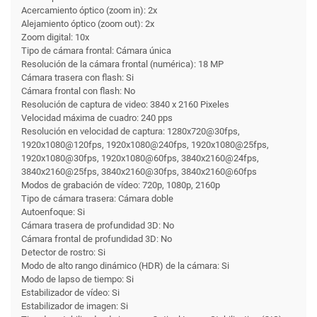
Acercamiento óptico (zoom in): 2x
Alejamiento óptico (zoom out): 2x
Zoom digital: 10x
Tipo de cámara frontal: Cámara única
Resolución de la cámara frontal (numérica): 18 MP
Cámara trasera con flash: Si
Cámara frontal con flash: No
Resolución de captura de video: 3840 x 2160 Pixeles
Velocidad máxima de cuadro: 240 pps
Resolución en velocidad de captura: 1280x720@30fps,
1920x1080@120fps, 1920x1080@240fps, 1920x1080@25fps,
1920x1080@30fps, 1920x1080@60fps, 3840x2160@24fps,
3840x2160@25fps, 3840x2160@30fps, 3840x2160@60fps
Modos de grabación de vídeo: 720p, 1080p, 2160p
Tipo de cámara trasera: Cámara doble
Autoenfoque: Si
Cámara trasera de profundidad 3D: No
Cámara frontal de profundidad 3D: No
Detector de rostro: Si
Modo de alto rango dinámico (HDR) de la cámara: Si
Modo de lapso de tiempo: Si
Estabilizador de vídeo: Si
Estabilizador de imagen: Si