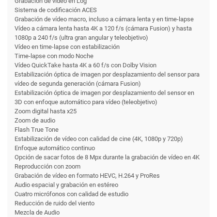
Grabación de vídeo en Log
Sistema de codificación ACES
Grabación de vídeo macro, incluso a cámara lenta y en time-lapse
Vídeo a cámara lenta hasta 4K a 120 f/s (cámara Fusion) y hasta
1080p a 240 f/s (ultra gran angular y teleobjetivo)
Vídeo en time-lapse con estabili­zación
Time-lapse con modo Noche
Vídeo QuickTake hasta 4K a 60 f/s con Dolby Vision
Estabili­zación óptica de imagen por desplazamiento del sensor para
vídeo de segunda generación (cámara Fusion)
Estabili­zación óptica de imagen por desplazamiento del sensor en
3D con enfoque automático para vídeo (teleobjetivo)
Zoom digital hasta x25
Zoom de audio
Flash True Tone
Estabili­zación de vídeo con calidad de cine (4K, 1080p y 720p)
Enfoque automático continuo
Opción de sacar fotos de 8 Mpx durante la grabación de vídeo en 4K
Reproducción con zoom
Grabación de vídeo en formato HEVC, H.264 y ProRes
Audio espacial y grabación en estéreo
Cuatro micrófonos con calidad de estudio
Reducción de ruido del viento
Mezcla de Audio