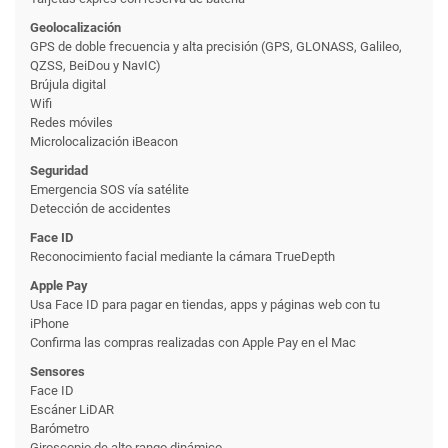
Geolocalización
GPS de doble frecuencia y alta precisión (GPS, GLONASS, Galileo,
QZSS, BeiDou y NavIC)
Brújula digital
Wifi
Redes móviles
Microlocalización iBeacon
Seguridad
Emergencia SOS vía satélite
Detección de accidentes
Face ID
Reconoci­miento facial mediante la cámara TrueDepth
Apple Pay
Usa Face ID para pagar en tiendas, apps y páginas web con tu
iPhone
Confirma las compras realizadas con Apple Pay en el Mac
Sensores
Face ID
Escáner LiDAR
Barómetro
Giroscopio de alto rango dinámico