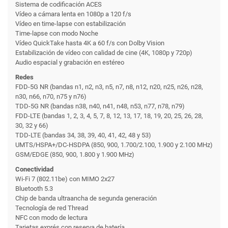
Sistema de codificación ACES
Vídeo a cámara lenta en 1080p a 120 f/s
Vídeo en time-lapse con estabili­zación
Time-lapse con modo Noche
Vídeo QuickTake hasta 4K a 60 f/s con Dolby Vision
Estabili­zación de vídeo con calidad de cine (4K, 1080p y 720p)
Audio espacial y grabación en estéreo
Redes
FDD-5G NR (bandas n1, n2, n3, n5, n7, n8, n12, n20, n25, n26, n28,
n30, n66, n70, n75 y n76)
TDD-5G NR (bandas n38, n40, n41, n48, n53, n77, n78, n79)
FDD-LTE (bandas 1, 2, 3, 4, 5, 7, 8, 12, 13, 17, 18, 19, 20, 25, 26, 28,
30, 32 y 66)
TDD-LTE (bandas 34, 38, 39, 40, 41, 42, 48 y 53)
UMTS/HSPA+/DC-HSDPA (850, 900, 1.700/2.100, 1.900 y 2.100 MHz)
GSM/EDGE (850, 900, 1.800 y 1.900 MHz)
Conectividad
Wi-Fi 7 (802.11be) con MIMO 2x27
Bluetooth 5.3
Chip de banda ultraancha de segunda generación
Tecnología de red Thread
NFC con modo de lectura
Tarjetas exprés con reserva de batería