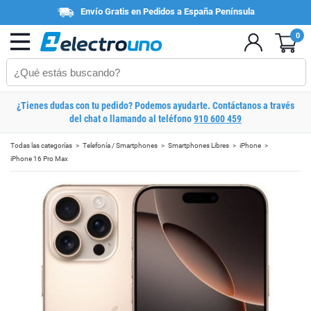
Envío Gratis en Pedidos a España Península
0
¿Tienes dudas con tu pedido? Podemos ayudarte. Contáctanos a través
del chat o llamando al teléfono
910 600 459
Todas las categorías
Telefonía / Smartphones
Smartphones Libres
iPhone
iPhone 16 Pro Max