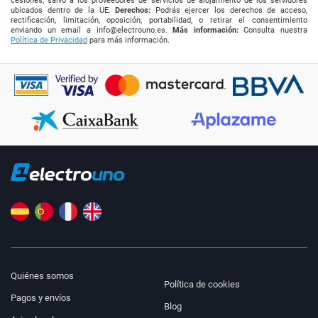
cesiones, salvo a los proveedores de servicios de alojamiento de los servidores
ubicados dentro de la UE.
Derechos:
Podrás ejercer los derechos de acceso,
rectificación, limitación, oposición, portabilidad, o retirar el consentimiento
enviando un email a
info@electrouno.es
.
Más información:
Consulta nuestra
Política de Privacidad
para más información.
Quiénes somos
Política de cookies
Pagos y envíos
Blog