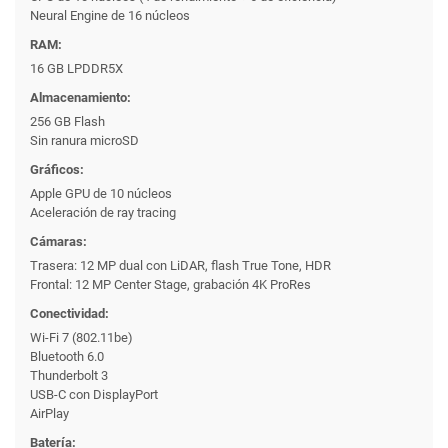
Neural Engine de 16 núcleos
RAM:
16 GB LPDDR5X
Almacenamiento:
256 GB Flash
Sin ranura microSD
Gráficos:
Apple GPU de 10 núcleos
Aceleración de ray tracing
Cámaras:
Trasera: 12 MP dual con LiDAR, flash True Tone, HDR
Frontal: 12 MP Center Stage, grabación 4K ProRes
Conectividad:
Wi-Fi 7 (802.11be)
Bluetooth 6.0
Thunderbolt 3
USB-C con DisplayPort
AirPlay
Batería: