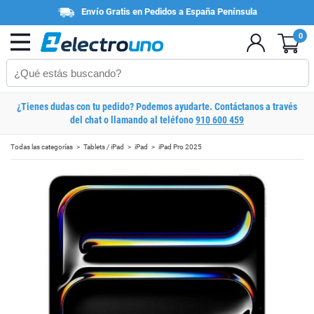
Envío Gratis en Pedidos a España Península
0
¿Tienes dudas con tu pedido? Podemos ayudarte. Contáctanos a través
del chat o llamando al teléfono
910 600 459
Todas las categorías
Tablets / iPad
iPad
iPad Pro 2025