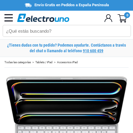
Envío Gratis en Pedidos a España Península
0
¿Tienes dudas con tu pedido? Podemos ayudarte. Contáctanos a través
del chat o llamando al teléfono
910 600 459
Todas las categorías
Tablets / iPad
Accesorios iPad