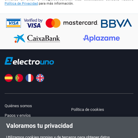
Política de Privacidad
para más información.
Quiénes somos
Política de cookies
Pagos y envíos
Blog
Valoramos tu privacidad
Aviso legal
Ayuda y Contacto
Términos y condiciones
Utilizamos cookies propias y de terceros para obtener datos