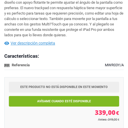
diseño con apoyo flotante te permite ajustar el ángulo de la pantalla como
prefieras. El nuevo trackpad con respuesta háptica tiene mayor superficie
y es perfecto para tareas que requieren precisión, como editar una hoja de
cálculo o seleccionar texto. También para moverte por la pantalla a tus
anchas con los gestos Multi?Touch que ya conoces. Y al plegarlo se
convierte en una funda resistente que protege el iPad Pro por ambos
lados para que lo lleves donde quieras.
Ver descripción completa
Características:
Referencia
MWR03Y/A
ESTE PRODUCTO NO ESTÁ DISPONIBLE EN ESTE MOMENTO
AVÍSAME CUANDO ESTÉ DISPONIBLE
339,00
€
Antes: 349,00
€