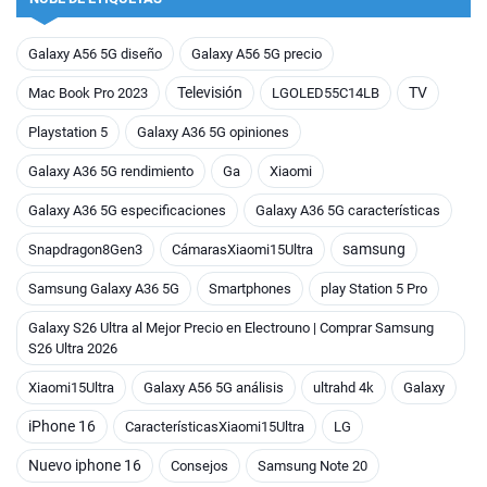
Galaxy A56 5G diseño
Galaxy A56 5G precio
Televisión
TV
Mac Book Pro 2023
LGOLED55C14LB
Playstation 5
Galaxy A36 5G opiniones
Galaxy A36 5G rendimiento
Ga
Xiaomi
Galaxy A36 5G especificaciones
Galaxy A36 5G características
samsung
Snapdragon8Gen3
CámarasXiaomi15Ultra
Samsung Galaxy A36 5G
Smartphones
play Station 5 Pro
Galaxy S26 Ultra al Mejor Precio en Electrouno | Comprar Samsung
S26 Ultra 2026
Xiaomi15Ultra
Galaxy A56 5G análisis
ultrahd 4k
Galaxy
iPhone 16
CaracterísticasXiaomi15Ultra
LG
Nuevo iphone 16
Consejos
Samsung Note 20