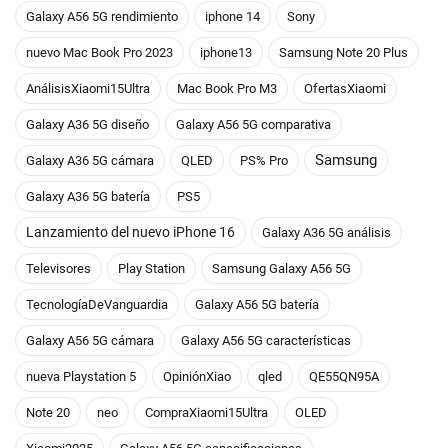
Galaxy A56 5G rendimiento
iphone 14
Sony
nuevo Mac Book Pro 2023
iphone13
Samsung Note 20 Plus
AnálisisXiaomi15Ultra
Mac Book Pro M3
OfertasXiaomi
Galaxy A36 5G diseño
Galaxy A56 5G comparativa
Samsung
Galaxy A36 5G cámara
QLED
PS% Pro
Galaxy A36 5G batería
PS5
Lanzamiento del nuevo iPhone 16
Galaxy A36 5G análisis
Televisores
Play Station
Samsung Galaxy A56 5G
TecnologíaDeVanguardia
Galaxy A56 5G batería
Galaxy A56 5G cámara
Galaxy A56 5G características
nueva Playstation 5
OpiniónXiao
qled
QE55QN95A
Note 20
neo
CompraXiaomi15Ultra
OLED