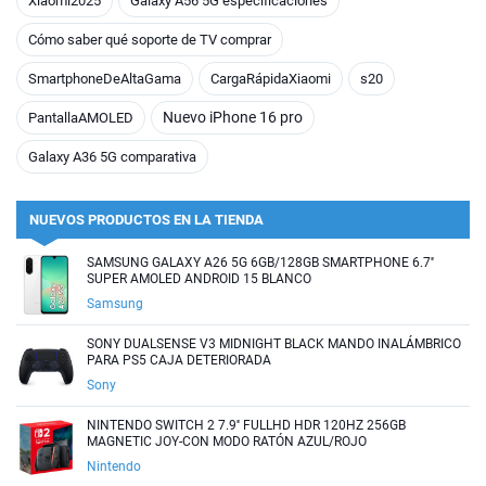
Xiaomi2025
Galaxy A56 5G especificaciones
Cómo saber qué soporte de TV comprar
SmartphoneDeAltaGama
CargaRápidaXiaomi
s20
Nuevo iPhone 16 pro
PantallaAMOLED
Galaxy A36 5G comparativa
NUEVOS PRODUCTOS EN LA TIENDA
SAMSUNG GALAXY A26 5G 6GB/128GB SMARTPHONE 6.7''
SUPER AMOLED ANDROID 15 BLANCO
Samsung
SONY DUALSENSE V3 MIDNIGHT BLACK MANDO INALÁMBRICO
PARA PS5 CAJA DETERIORADA
Sony
NINTENDO SWITCH 2 7.9'' FULLHD HDR 120HZ 256GB
MAGNETIC JOY-CON MODO RATÓN AZUL/ROJO
Nintendo