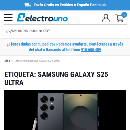
Envío Gratis en Pedidos a España Península
0
¿Tienes dudas con tu pedido? Podemos ayudarte. Contáctanos a través
del chat o llamando al teléfono
910 600 459
Blog
Etiqueta: Samsung Galaxy S25 Ultra
ETIQUETA: SAMSUNG GALAXY S25
ULTRA