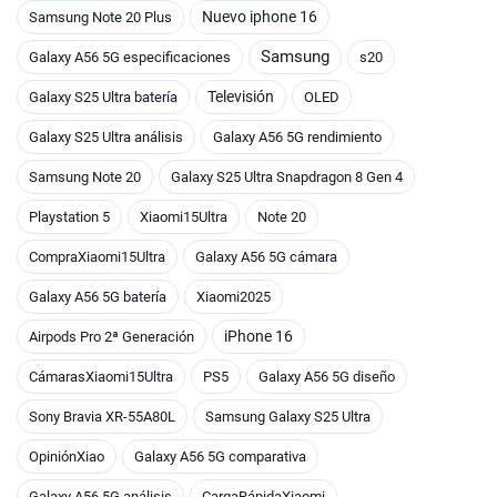
Nuevo iphone 16
Samsung Note 20 Plus
Samsung
Galaxy A56 5G especificaciones
s20
Televisión
Galaxy S25 Ultra batería
OLED
Galaxy S25 Ultra análisis
Galaxy A56 5G rendimiento
Samsung Note 20
Galaxy S25 Ultra Snapdragon 8 Gen 4
Playstation 5
Xiaomi15Ultra
Note 20
CompraXiaomi15Ultra
Galaxy A56 5G cámara
Galaxy A56 5G batería
Xiaomi2025
iPhone 16
Airpods Pro 2ª Generación
CámarasXiaomi15Ultra
PS5
Galaxy A56 5G diseño
Sony Bravia XR-55A80L
Samsung Galaxy S25 Ultra
OpiniónXiao
Galaxy A56 5G comparativa
Galaxy A56 5G análisis
CargaRápidaXiaomi