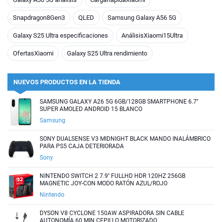
Snapdragon8Gen3
QLED
Samsung Galaxy A56 5G
Galaxy S25 Ultra especificaciones
AnálisisXiaomi15Ultra
OfertasXiaomi
Galaxy S25 Ultra rendimiento
NUEVOS PRODUCTOS EN LA TIENDA
SAMSUNG GALAXY A26 5G 6GB/128GB SMARTPHONE 6.7''
SUPER AMOLED ANDROID 15 BLANCO
Samsung
SONY DUALSENSE V3 MIDNIGHT BLACK MANDO INALÁMBRICO
PARA PS5 CAJA DETERIORADA
Sony
NINTENDO SWITCH 2 7.9'' FULLHD HDR 120HZ 256GB
MAGNETIC JOY-CON MODO RATÓN AZUL/ROJO
Nintendo
DYSON V8 CYCLONE 150AW ASPIRADORA SIN CABLE
AUTONOMÍA 60 MIN CEPILLO MOTORIZADO