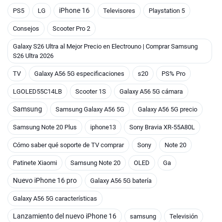
iPhone 16
PS5
LG
Televisores
Playstation 5
Consejos
Scooter Pro 2
Galaxy S26 Ultra al Mejor Precio en Electrouno | Comprar Samsung
S26 Ultra 2026
TV
Galaxy A56 5G especificaciones
s20
PS% Pro
LGOLED55C14LB
Scooter 1S
Galaxy A56 5G cámara
Samsung
Samsung Galaxy A56 5G
Galaxy A56 5G precio
Samsung Note 20 Plus
iphone13
Sony Bravia XR-55A80L
Cómo saber qué soporte de TV comprar
Sony
Note 20
Patinete Xiaomi
Samsung Note 20
OLED
Ga
Nuevo iPhone 16 pro
Galaxy A56 5G batería
Galaxy A56 5G características
Lanzamiento del nuevo iPhone 16
samsung
Televisión