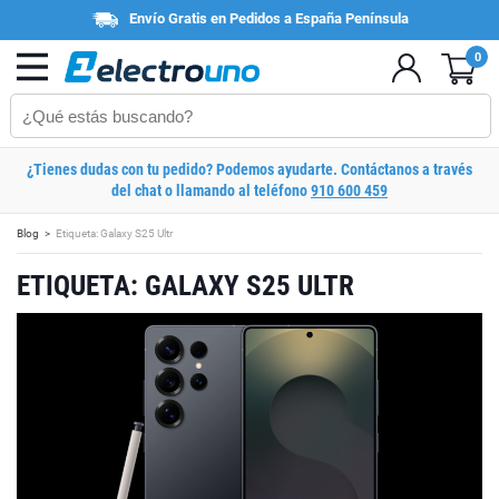
Envío Gratis en Pedidos a España Península
0
¿Tienes dudas con tu pedido? Podemos ayudarte. Contáctanos a través
del chat o llamando al teléfono
910 600 459
Blog
Etiqueta: Galaxy S25 Ultr
ETIQUETA: GALAXY S25 ULTR