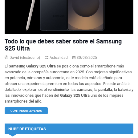
Todo lo que debes saber sobre el Samsung
S25 Ultra
David (electrouno)
Actualidad
30/03/2025
El
Samsung Galaxy S25 Ultra
se posiciona como el smartphone más
avanzado de la compañía surcoreana en 2025. Con mejoras significativas
en potencia, cámaras y autonomía, este modelo está diseñado para
ofrecer una experiencia premium en todos los aspectos. En este análisis
detallado, exploramos el
rendimiento
, las
cámaras
, la
pantalla
, la
batería
y
las innovaciones que hacen del
Galaxy S25 Ultra
uno de los mejores
smartphones del año.
CONTINUAR LEYENDO
NUBE DE ETIQUETAS